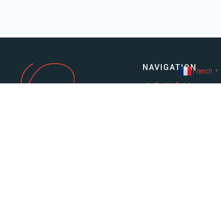
NAVIGATION
French
▼
Le Double Dutch
L'équipe
Prestations
Boutique
Contact
Politique de Confidentialité
Mentions légales