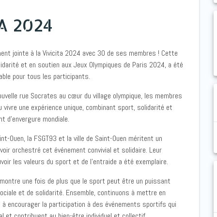
A 2024
nt jointe à la Vivicita 2024 avec 30 de ses membres ! Cette
lidarité et en soutien aux Jeux Olympiques de Paris 2024, a été
able pour tous les participants.
ouvelle rue Socrates au cœur du village olympique, les membres
u vivre une expérience unique, combinant sport, solidarité et
t d’envergure mondiale.
nt-Ouen, la FSGT93 et la ville de Saint-Ouen méritent un
oir orchestré cet événement convivial et solidaire. Leur
ir les valeurs du sport et de l’entraide a été exemplaire.
émontre une fois de plus que le sport peut être un puissant
ociale et de solidarité. Ensemble, continuons à mettre en
t à encourager la participation à des événements sportifs qui
al et contribuent au bien-être individuel et collectif.