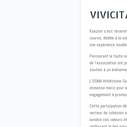
VIVICIT
Koezion s’est récemme
course, dédiée à la so
une expérience inoubli
Parcourant la toute n
de l’association ont p
soutien à un événemen
L’USMA Athlétisme Sai
immense merci pour av
engagement à promouvo
Cette participation d
vecteur de cohésion s
lumière ces valeurs e
renforcent le lien soci