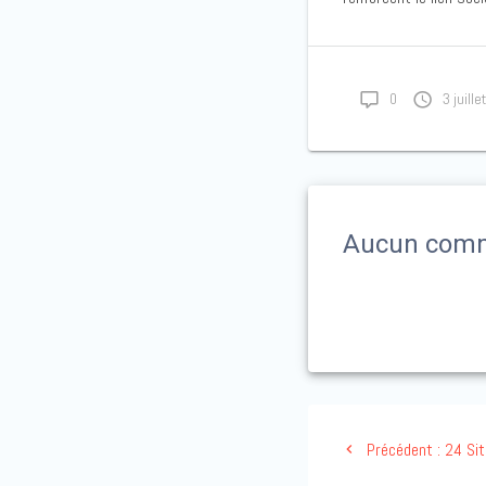
0
3 juill
Aucun comm
Précédent :
24 Si