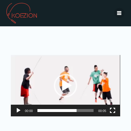
Lecteur
vidéo
00:00
00:05